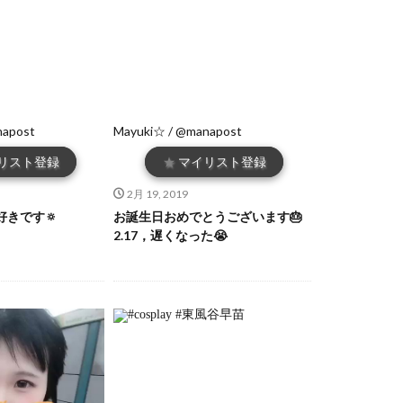
napost
Mayuki☆ / @manapost
リスト登録
★
マイリスト登録
2月 19, 2019
きです🔅
お誕生日おめでとうございます🎂
2.17，遅くなった😭