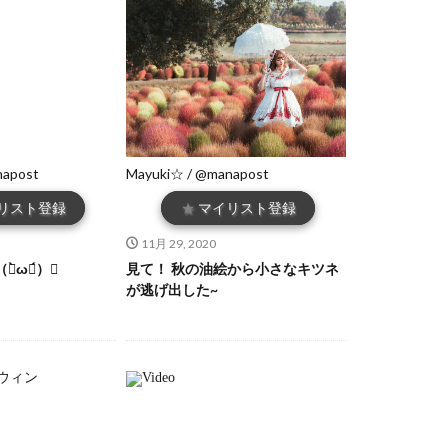
napost
Mayuki☆ / @manapost
リスト登録
★
マイリスト登録
11月 29, 2020
̀ω・́）✧
見て！ 秋の油絵から小さなキツネ
が逃げ出した~