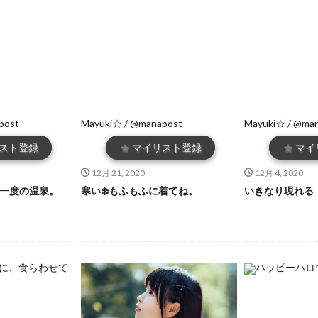
post
Mayuki☆ / @manapost
Mayuki☆ / @ma
スト登録
★
マイリスト登録
★
マイ
12月 21, 2020
12月 4, 2020
に一度の温泉。
寒い❄️もふもふに着てね。
いきなり現れる（・