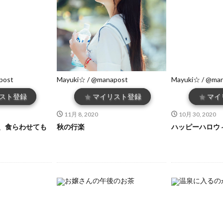
post
Mayuki☆ / @manapost
Mayuki☆ / @ma
スト登録
★
マイリスト登録
★
マイ
11月 8, 2020
10月 30, 2020
、食らわせても
秋の行楽
ハッピーハロウ