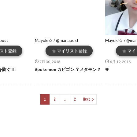
post
Mayuki☆ / @manapost
Mayuki☆ / @ma
スト登録
★
マイリスト登録
★
マイ
7月 30, 2018
6月 19, 2018
防ぐ👌🏻
#pokemon カビゴン ？メタモン？
☀
1
2
..
2
Next