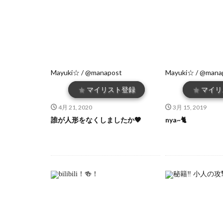
Mayuki☆ / @manapost
Mayuki☆ / @mana
★
マイリスト登録
★
マイリ
4月 21, 2020
3月 15, 2019
誰が人形をなくしましたか🖤
nya~🐈