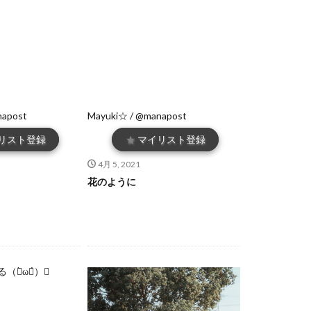
napost
Mayuki☆ / @manapost
リスト登録
★
マイリスト登録
4月 5, 2021
花のように