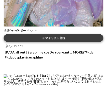
桃桃(ˊo̴̶̷̤⌄o̴̶̷̤ˋ) / @misha_shia
★
マイリスト登録
8月 25, 2021
[K/DA all out] Seraphine cosDo you want :: MORE??#kda
#kdacosplay #seraphine