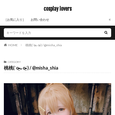
cosplay lovers
［お気に入り］
お問い合わせ
HOME
桃桃(ˊo̴̶̷̤⌄o̴̶̷̤ˋ) / @misha_shia
CATEGORY
桃桃(ˊo̴̶̷̤⌄o̴̶̷̤ˋ) / @misha_shia