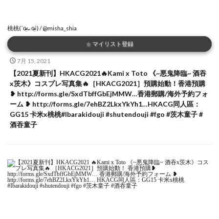
桃桃(ˊo̴̶̷̤⌄o̴̶̷̤ˋ) / @misha_shia
★
マイリスト登録
7月 15, 2021
【2021夏新刊】HKACG2021🔥Kami x Toto 《~悪鬼降臨~ 酒吞
x茨木》コスプレ写真集🔥［HKACG2021］預購始動！香港預購
❥ http://forms.gle/SxdTbffGbEjMMW…香港郵購/海外予約フォ
ーム ❥ http://forms.gle/7ehBZ2LkxYkYh1…HKACG同人區：
GG15 卡米x桃桃#Ibarakidouji #shutendouji #fgo #茨木童子 #
酒吞童子