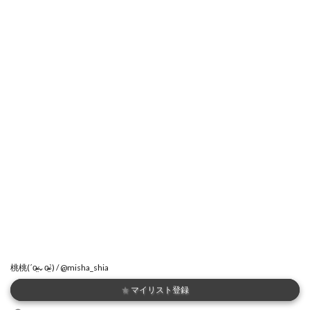
桃桃(ˊo̴̶̷̤⌄o̴̶̷̤ˋ) / @misha_shia
★
マイリスト登録