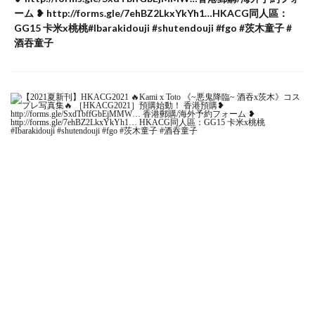
ーム ❥ http://forms.gle/7ehBZ2LkxYkYh1…HKACG同人區：
GG15 卡米x桃桃#Ibarakidouji #shutendouji #fgo #茨木童子 #
酒吞童子