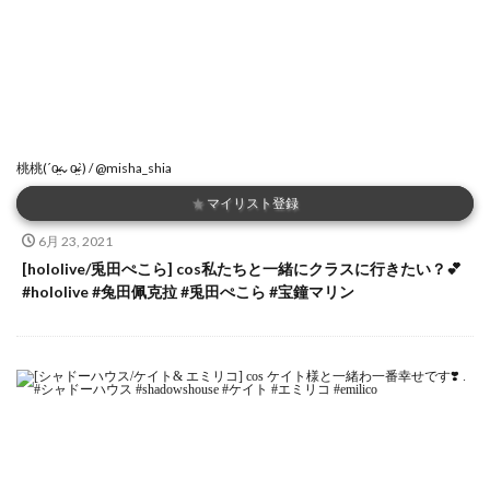
桃桃(ˊo̴̶̷̤⌄o̴̶̷̤ˋ) / @misha_shia
★
マイリスト登録
6月 23, 2021
[hololive/兎田ぺこら] cos私たちと一緒にクラスに行きたい？💕
#hololive #兔田佩克拉 #兎田ぺこら #宝鐘マリン