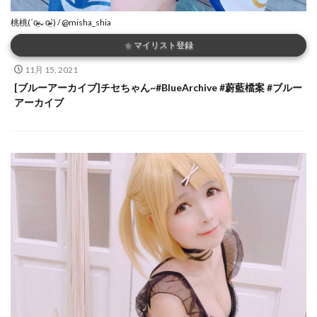
桃桃(ˊo̴̶̷̤⌄o̴̶̷̤ˋ) / @misha_shia
★
マイリスト登録
11月 15, 2021
[ブルーアーカイブ]チセちゃん~#BlueArchive #蔚藍檔案 #ブルー
アーカイブ