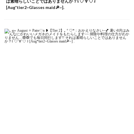
は素晴らしいことではありませんか？꒰ ♡´∀`♡ ꒱
[Aug*tier2~Glasses maid🔎~].