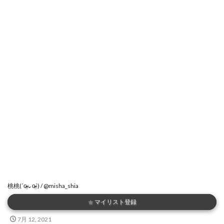
桃桃(ˊo̴̶̷̤⌄o̴̶̷̤ˋ) / @misha_shia
★
マイリスト登録
7月 12, 2021