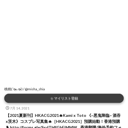
桃桃(ˊo̴̶̷̤⌄o̴̶̷̤ˋ) / @misha_shia
★
マイリスト登録
7月 14, 2021
【2021夏新刊】HKACG2021🔥Kami x Toto 《~悪鬼降臨~ 酒吞
x茨木》コスプレ写真集🔥［HKACG2021］預購始動！香港預購
❥ http://forms.gle/SxdTbffGbEjMMW…香港郵購/海外予約フォ