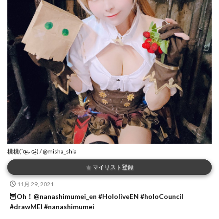
桃桃(ˊo̴̶̷̤⌄o̴̶̷̤ˋ) / @misha_shia
★
マイリスト登録
11月 29, 2021
🦉Oh！@nanashimumei_en #HololiveEN #holoCouncil
#drawMEI #nanashimumei