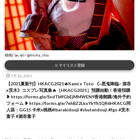
桃桃(ˊo̴̶̷̤⌄o̴̶̷̤ˋ) / @misha_shia
★
マイリスト登録
7月 12, 2021
【2021夏新刊】HKACG2021🔥Kami x Toto 《~悪鬼降臨~ 酒吞
x茨木》コスプレ写真集🔥［HKACG2021］預購始動！香港預購
❥ https://forms.gle/SxdTbffGbEjMMWEN9香港郵購/海外予約
フォーム ❥ https://forms.gle/7ehBZ2LkxYkYh1QR6HKACG同
人區：GG15 卡米x桃桃#Ibarakidouji #shutendouji #fgo #茨木
童子 #酒吞童子