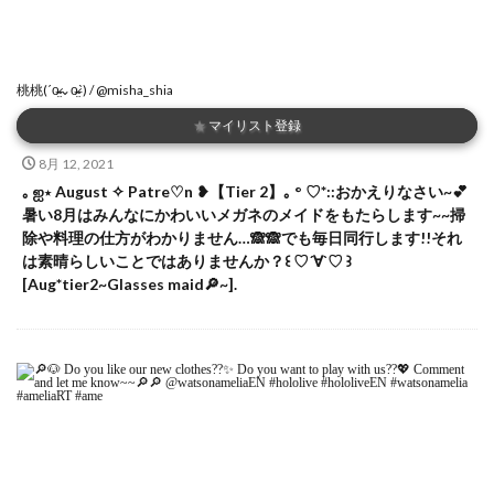
桃桃(ˊo̴̶̷̤⌄o̴̶̷̤ˋ) / @misha_shia
★
マイリスト登録
8月 12, 2021
｡ ஐ⋆ August ✧ Patre♡n ❥【Tier 2】｡ ° ♡*::おかえりなさい~💕
暑い8月はみんなにかわいいメガネのメイドをもたらします~~掃
除や料理の仕方がわかりません…🙈🙈でも毎日同行します!!それ
は素晴らしいことではありませんか？꒰ ♡´∀`♡ ꒱
[Aug*tier2~Glasses maid🔎~].