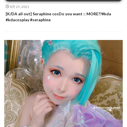
8月 25, 2021
[K/DA all out] Seraphine cosDo you want :: MORE??#kda
#kdacosplay #seraphine