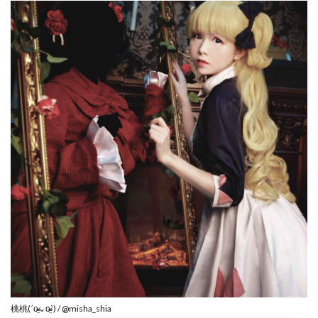
桃桃(ˊo̴̶̷̤⌄o̴̶̷̤ˋ) / @misha_shia