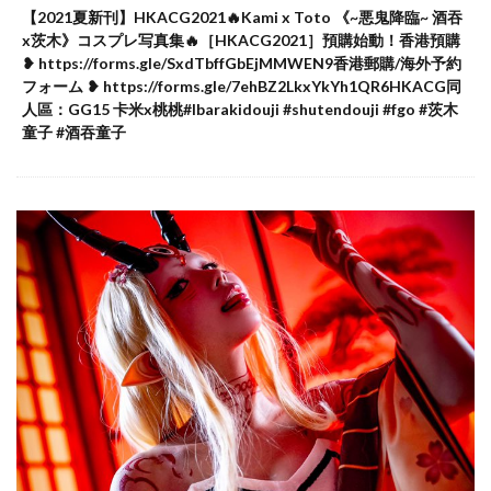
【2021夏新刊】HKACG2021🔥Kami x Toto 《~悪鬼降臨~ 酒吞
x茨木》コスプレ写真集🔥［HKACG2021］預購始動！香港預購
❥ https://forms.gle/SxdTbffGbEjMMWEN9香港郵購/海外予約
フォーム ❥ https://forms.gle/7ehBZ2LkxYkYh1QR6HKACG同
人區：GG15 卡米x桃桃#Ibarakidouji #shutendouji #fgo #茨木
童子 #酒吞童子