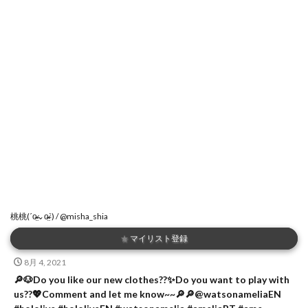
桃桃(ˊo̴̶̷̤⌄o̴̶̷̤ˋ) / @misha_shia
★
マイリスト登録
8月 4, 2021
🔎🐶Do you like our new clothes??✨Do you want to play with
us??💖Comment and let me know~~🔎🔎@watsonameliaEN