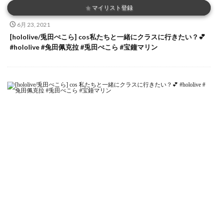
★
マイリスト登録
6月 23, 2021
[hololive/兎田ぺこら] cos私たちと一緒にクラスに行きたい？💕
#hololive #兔田佩克拉 #兎田ぺこら #宝鐘マリン