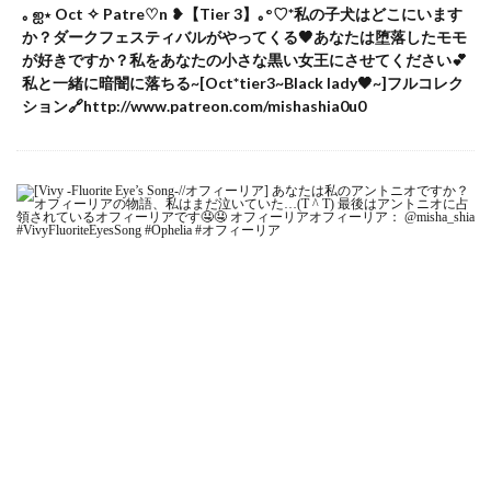
｡ ஐ⋆ Oct ✧ Patre♡n ❥【Tier 3】｡°♡*私の子犬はどこにいます
か？ダークフェスティバルがやってくる🖤あなたは堕落したモモ
が好きですか？私をあなたの小さな黒い女王にさせてください💕
私と一緒に暗闇に落ちる~[Oct*tier3~Black lady🖤~]フルコレク
ション🔗http://www.patreon.com/mishashia0u0