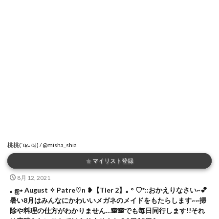
桃桃(ˊo̴̶̷̤⌄o̴̶̷̤ˋ) / @misha_shia
★
マイリスト登録
8月 12, 2021
｡ ஐ⋆ August ✧ Patre♡n ❥【Tier 2】｡ ° ♡*::おかえりなさい~💕
暑い8月はみんなにかわいいメガネのメイドをもたらします~~掃
除や料理の仕方がわかりません…🙈🙈でも毎日同行します!!それ