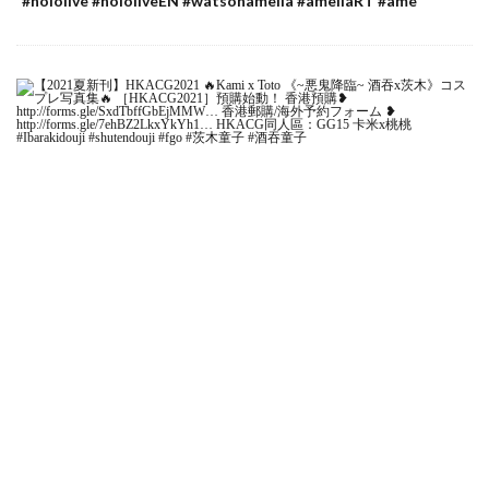
#hololive #hololiveEN #watsonamelia #ameliaRT #ame