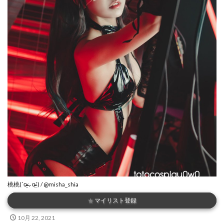
桃桃(ˊo̴̶̷̤⌄o̴̶̷̤ˋ) / @misha_shia
★
マイリスト登録
10月 22, 2021