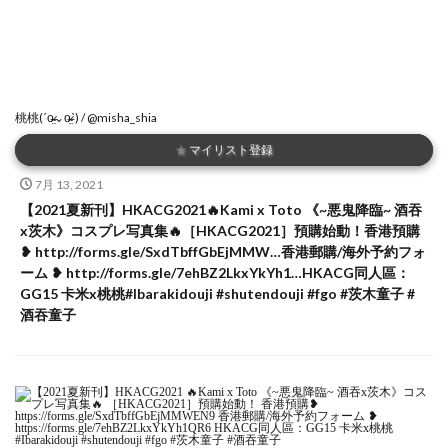
桃桃(ˊo̴̶̷̤⌄o̴̶̷̤ˋ) / @misha_shia
★
マイリスト登録
7月 13, 2021
【2021夏新刊】HKACG2021🔥Kami x Toto 《~悪鬼降臨~ 酒吞
x茨木》コスプレ写真集🔥［HKACG2021］預購始動！香港預購
❥ http://forms.gle/SxdTbffGbEjMMW…香港郵購/海外予約フォ
ーム ❥ http://forms.gle/7ehBZ2LkxYkYh1…HKACG同人區：
GG15 卡米x桃桃#Ibarakidouji #shutendouji #fgo #茨木童子 #
酒吞童子