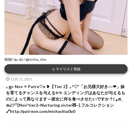
桃桃(ˊo̴̶̷̤⌄o̴̶̷̤ˋ) / @misha_shia
★
マイリスト登録
11月 11, 2021
｡ ஐ⋆ Nov ✧ Patre♡n ❥【Tier 2】｡°♡*「お兄様大好き~~❤」妹
を育てるチャンスを与える✨✨ エンディングはあなたが与えるも
のによって異なります～彼女に何を食べさせたいですか？( ⁎ര ̫
ര⁎)੭⁾⁾[Nov*tier2~Nurturing sister🧸~].フルコレクション
🔗http://patreon.com/mishashia0u0