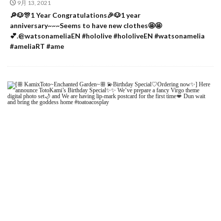
9月 13, 2021
🔎🐶🎊1 Year Congratulations🎉🐶1 year
anniversary~~~Seems to have new clothes🤩🤩
💕.@watsonameliaEN #hololive #hololiveEN #watsonamelia
#ameliaRT #ame