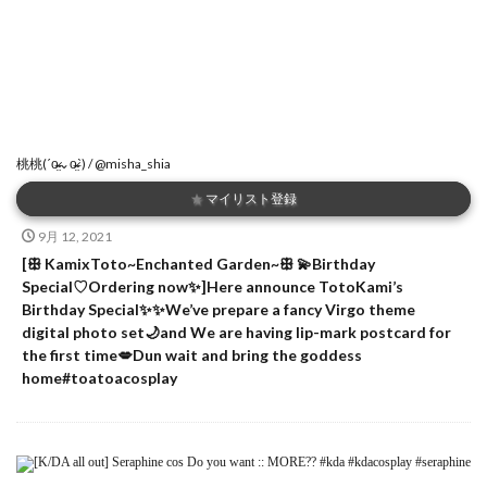
桃桃(ˊo̴̶̷̤⌄o̴̶̷̤ˋ) / @misha_shia
★
マイリスト登録
9月 12, 2021
[ꕥ KamixToto~Enchanted Garden~ꕥ 💫Birthday
Special♡Ordering now✨]Here announce TotoKami’s
Birthday Special✨✨We’ve prepare a fancy Virgo theme
digital photo set🌙and We are having lip-mark postcard for
the first time💋Dun wait and bring the goddess
home#toatoacosplay