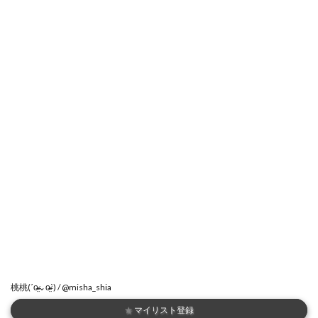
桃桃(ˊo̴̶̷̤⌄o̴̶̷̤ˋ) / @misha_shia
★
マイリスト登録