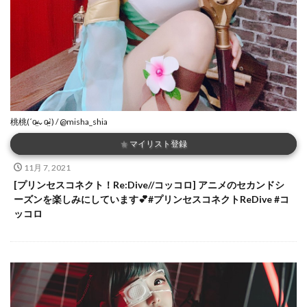
桃桃(ˊo̴̶̷̤⌄o̴̶̷̤ˋ) / @misha_shia
★
マイリスト登録
11月 7, 2021
[プリンセスコネクト！Re:Dive//コッコロ] アニメのセカンドシ
ーズンを楽しみにしています💕#プリンセスコネクトReDive #コ
ッコロ