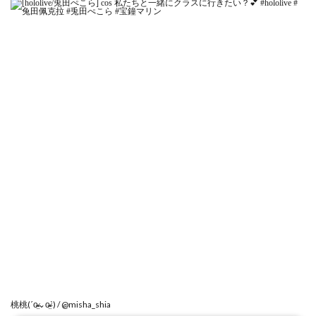
桃桃(ˊo̴̶̷̤⌄o̴̶̷̤ˋ) / @misha_shia