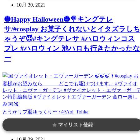
10月 30, 2021
🎃Happy Halloween🎃🍭キングテレ
サ/#cosplay お菓子くれないとイタズラし
ゃうぞ😈#キングテレサ #ハロウィンコス
プレ #ハロウィン 池ハロも行きたかったな
ー
とうかリプ返ゆっくり〜 / @Aoi_Tohka
★
マイリスト登録
10月 29, 2021