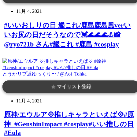
11月 4, 2021
#いいおしりの日 艦これ/鹿島鹿島風verい
いお尻の日だそうなので💓🌊🌊🌊⚓️📸
@ryo721b さん#艦これ #鹿島 #cosplay
とうかリプ返ゆっくり〜 / @Aoi_Tohka
★
マイリスト登録
11月 4, 2021
原神/エウルア💠推しキャラといえば💠#原
神 #GenshinImpact #cosplay#いい推しの日
#Eula