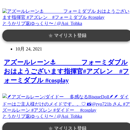
とうかリプ返ゆっくり〜 / @Aoi_Tohka
★
マイリスト登録
10月 24, 2021
アズールレーン⚓️ フォーミダブル
おはようございます指揮官#アズレン #フ
ォーミダブル #cosplay
とうかリプ返ゆっくり〜 / @Aoi_Tohka
★
マイリスト登録