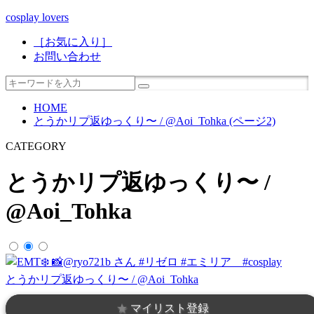
cosplay lovers
［お気に入り］
お問い合わせ
HOME
とうかリプ返ゆっくり〜 / @Aoi_Tohka (ページ2)
CATEGORY
とうかリプ返ゆっくり〜 /
@Aoi_Tohka
とうかリプ返ゆっくり〜 / @Aoi_Tohka
★
マイリスト登録