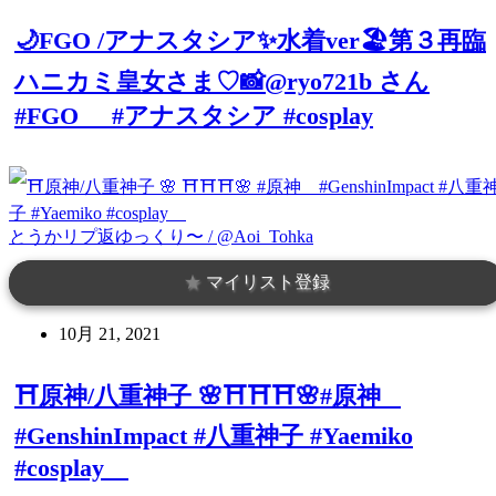
🌙FGO /アナスタシア✨水着ver🏖第３再臨
ハニカミ皇女さま♡📸@ryo721b さん
#FGO #アナスタシア #cosplay
とうかリプ返ゆっくり〜 / @Aoi_Tohka
★
マイリスト登録
10月 21, 2021
⛩原神/八重神子 🌸⛩⛩⛩🌸#原神
#GenshinImpact #八重神子 #Yaemiko
#cosplay ⠀