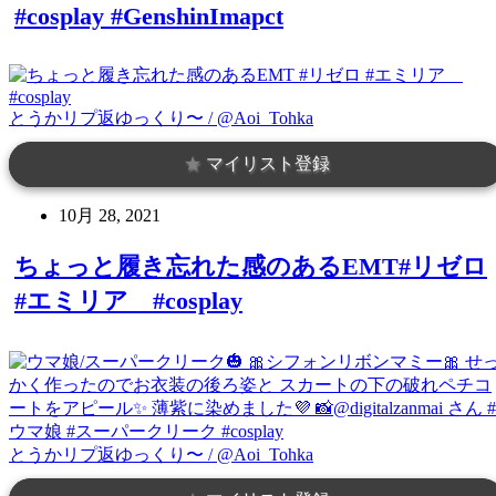
#cosplay #GenshinImapct
とうかリプ返ゆっくり〜 / @Aoi_Tohka
★
マイリスト登録
10月 28, 2021
ちょっと履き忘れた感のあるEMT#リゼロ
#エミリア #cosplay
とうかリプ返ゆっくり〜 / @Aoi_Tohka