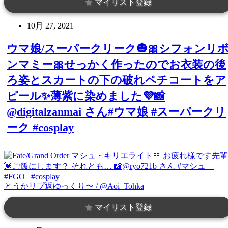
★
マイリスト登録
10月 27, 2021
ウマ娘/スーパークリーク🎃🎀シフォンリ
ンマミー🎀せっかく作ったのでお衣装の後
ろ姿とスカートの下の破れペチコートをア
ピール✨薄紫に染めました💜📸
@digitalzanmai さん#ウマ娘 #スーパークリ
ーク #cosplay
とうかリプ返ゆっくり〜 / @Aoi_Tohka
★
マイリスト登録