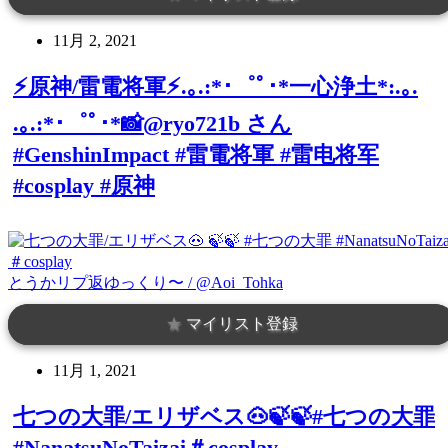
11月 2, 2021
⚡️原神/雷電将軍⚡️.｡.:*･゜ﾟ･*一心浄土*:.｡.
.｡.:*･゜ﾟ･*📸@ryo721b さん
#GenshinImpact #雷電将軍 #雷电将军
#cosplay #原神
とうかリプ返ゆっくり〜 / @Aoi_Tohka
★
マイリスト登録
11月 1, 2021
七つの大罪/エリザベス🐽🍃🍃#七つの大罪
#NanatsuNoTaizai＃cosplay