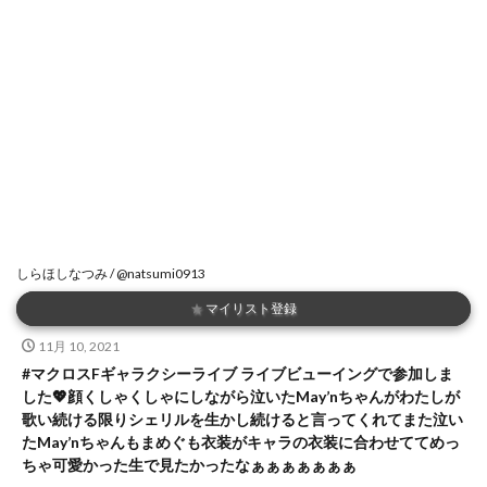
しらほしなつみ / @natsumi0913
★
マイリスト登録
11月 10, 2021
#マクロスFギャラクシーライブ ライブビューイングで参加しま
した💖顔くしゃくしゃにしながら泣いたMay’nちゃんがわたしが
歌い続ける限りシェリルを生かし続けると言ってくれてまた泣い
たMay’nちゃんもまめぐも衣装がキャラの衣装に合わせててめっ
ちゃ可愛かった生で見たかったなぁぁぁぁぁぁぁ