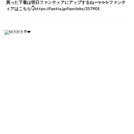
買った下着は明日ファンティアにアップするねー✨✨✨ファンテ
ィアはこちら👇https://fantia.jp/fanclubs/257901