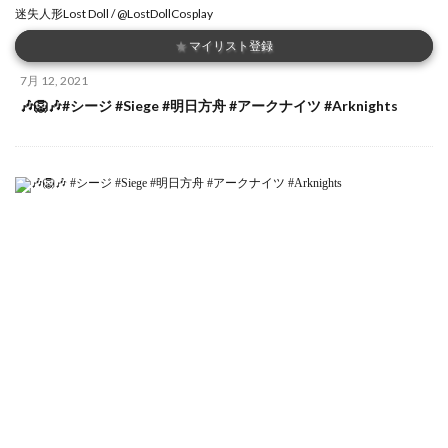
迷失人形Lost Doll / @LostDollCosplay
★
マイリスト登録
7月 12, 2021
🎶🦁🎶#シージ #Siege #明日方舟 #アークナイツ #Arknights