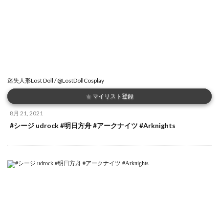
迷失人形Lost Doll / @LostDollCosplay
★
マイリスト登録
8月 21, 2021
#シージ udrock #明日方舟 #アークナイツ #Arknights