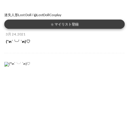
迷失人形Lost Doll / @LostDollCosplay
★
マイリスト登録
3月 24, 2021
(*๓´╰╯`๓)♡