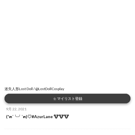
迷失人形Lost Doll / @LostDollCosplay
★
マイリスト登録
9月 22, 2021
(*๓´╰╯`๓)♡#AzurLane 🐮🐮🐮