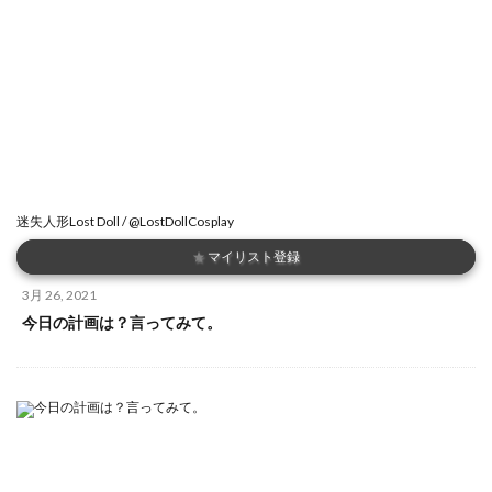
迷失人形Lost Doll / @LostDollCosplay
★
マイリスト登録
3月 26, 2021
今日の計画は？言ってみて。