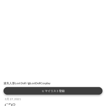
迷失人形Lost Doll / @LostDollCosplay
★
マイリスト登録
3月 27, 2021
( ˘ ³˘)♡