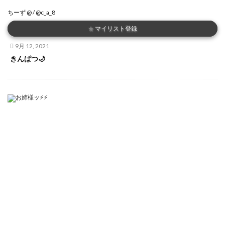
ちーず @ / @c_a_8
★
マイリスト登録
9月 12, 2021
きんぱつ🌙