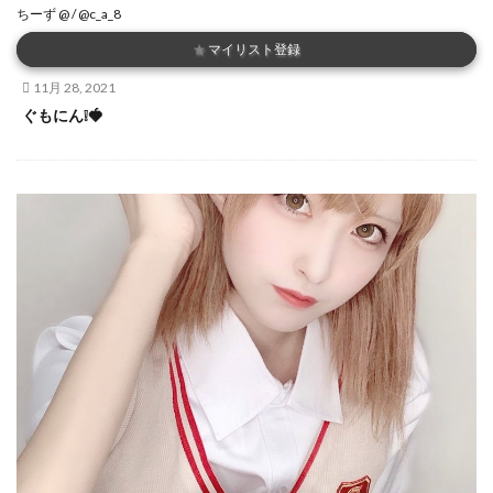
ちーず @ / @c_a_8
★
マイリスト登録
11月 28, 2021
ぐもにん❕🍓