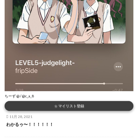
ちーず @ / @c_a_8
★
マイリスト登録
11月 28, 2021
わかるゥ〜！！！！！！