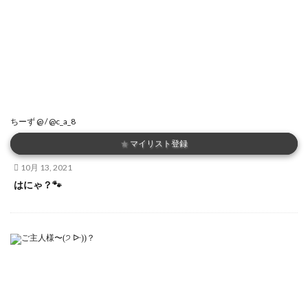
ちーず @ / @c_a_8
★
マイリスト登録
10月 13, 2021
はにゃ？🐾