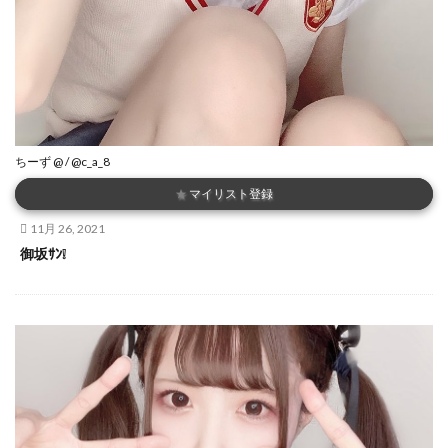
ちーず @ / @c_a_8
★
マイリスト登録
11月 26, 2021
御坂ｻﾝ❕