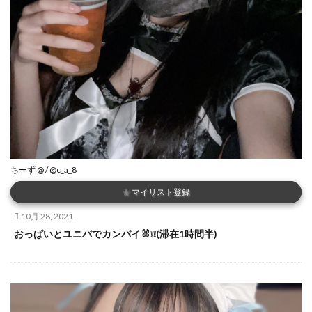
ちーず @ / @c_a_8
★
マイリスト登録
10月 28, 2021
おっぱいとユニバでカンパイ🐰❕❕(滞在1時間半)