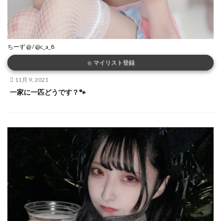
ちーず @ / @c_a_8
★
マイリスト登録
11月 9, 2021
一家に一匹どうです？🐾