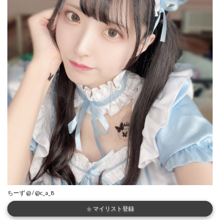
ちーず @ / @c_a_8
★
マイリスト登録