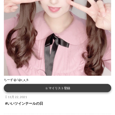
ちーず @ / @c_a_8
★
マイリスト登録
11月 22, 2021
#いいツインテールの日