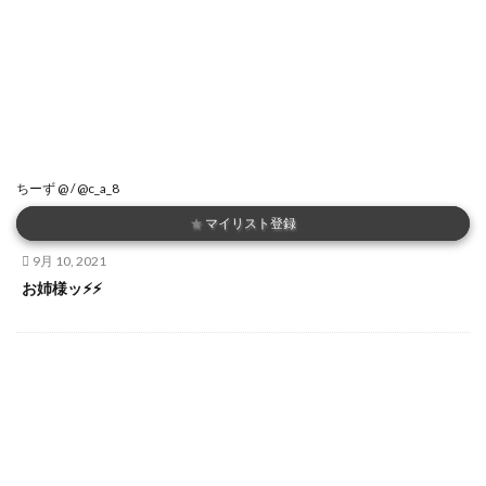
ちーず @ / @c_a_8
★
マイリスト登録
9月 10, 2021
お姉様ッ⚡️⚡️