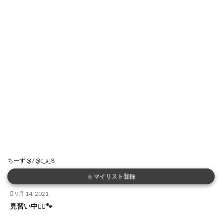
ちーず @ / @c_a_8
★
マイリスト登録
9月 14, 2021
見習い中🧙‍♀️🐾