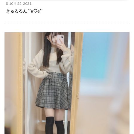
10月 25, 2021
きゅるるん ˙˚ʚ♡ɞ˚˙