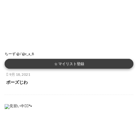
ちーず @ / @c_a_8
★
マイリスト登録
9月 18, 2021
ポーズじわ