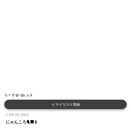
ちーず @ / @c_a_8
★
マイリスト登録
9月 22, 2021
にゃんころ🐈‍⬛💉