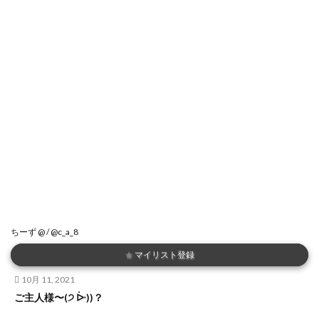
ちーず @ / @c_a_8
★
マイリスト登録
10月 11, 2021
ご主人様〜(੭ ᐕ))？