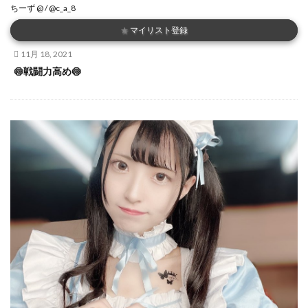
ちーず @ / @c_a_8
★
マイリスト登録
11月 18, 2021
🍥戦闘力高め🍥