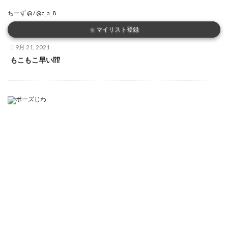
ちーず @ / @c_a_8
★
マイリスト登録
9月 21, 2021
もこもこ早い⁉️⁉️