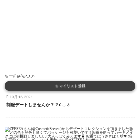
ちーず @ / @c_a_8
★
マイリスト登録
10月 18, 2021
制服デートしませんか？？૮ . ̫ . ა