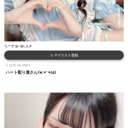
ちーず @ / @c_a_8
★
マイリスト登録
11月 14, 2021
ハート配り屋さん꒰ঌ( ⌯’ ‘⌯)໒꒱