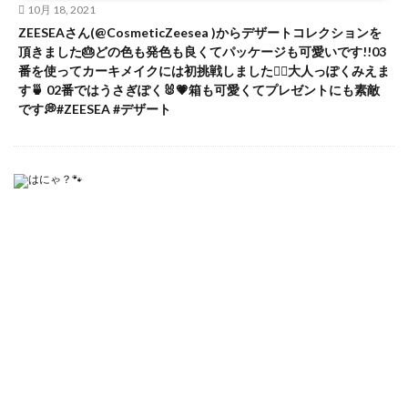
10月 18, 2021
ZEESEAさん(@CosmeticZeesea )からデザートコレクションを
頂きました🎂どの色も発色も良くてパッケージも可愛いです!!03
番を使ってカーキメイクには初挑戦しました✌🏻大人っぽくみえま
す🍵 02番ではうさぎぽく🐰💗箱も可愛くてプレゼントにも素敵
です💭#ZEESEA #デザート